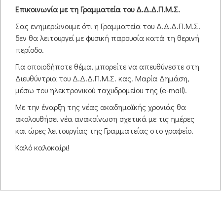
Popular
Επικοινωνία με τη Γραμματεία του Δ.Δ.Δ.Π.Μ.Σ.
Σας ενημερώνουμε ότι η Γραμματεία του Δ.Δ.Δ.Π.Μ.Σ.
Published on 12 July 2019
Modified on 06 January 2023
By
Μυλωνόπουλος
δεν θα λειτουργεί με φυσική παρουσία κατά τη θερινή
Αντώνης
15070 downloads
περίοδο.
ΓΕΝΙΚΕΣ ΟΔΗΓΙΕΣ ΣΥΝΤΑΞΗΣ
Download
Για οποιοδήποτε θέμα, μπορείτε να απευθύνεστε στη
ΒΙΒΛΙΟΓΡΑΦΙΚΩΝ ΠΑΡΑΠΟΜΠΩΝ &
(
pdf,
480 KB
)
Διευθύντρια του Δ.Δ.Δ.Π.Μ.Σ. κας. Μαρία Δημάση,
ΑΝΑΦΟΡΩΝ
ΑΝΔΡΕΑΔΑΚΗΣ_APA5.
μέσω του ηλεκτρονικού ταχυδρομείου της (e-mail).
με βάση το βιβλιογραφικό σύστημα
pdf
του American Psychological
Με την έναρξη της νέας ακαδημαϊκής χρονιάς θα
Association – APA (5th ed.)
ακολουθήσει νέα ανακοίνωση σχετικά με τις ημέρες
και ώρες λειτουργίας της Γραμματείας στο γραφείο.
Καλό καλοκαίρι!
Επιμέλεια
Ανδρεαδάκης Σ. Νικόλαος
Πανεπιστήμιο Κρήτης