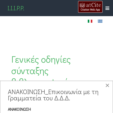
I.I.I.P.P.
Γενικές οδηγίες
σύνταξης
βιβλιογραφικών
pdf
×
παραπομπών και
ΑΝΑΚΟΙΝΩΣΗ_Επικοινωνία με τη
Γραμματεία του Δ.Δ.Δ.
αναφορών (APA 6th ed.)
ΑΝΑΚΟΙΝΩΣΗ