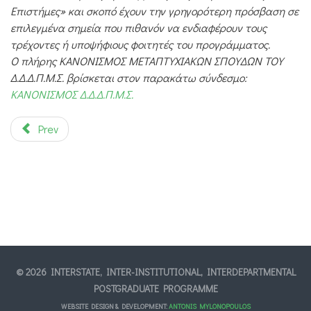
Επιστήμες» και σκοπό έχουν την γρηγορότερη πρόσβαση σε
επιλεγμένα σημεία που πιθανόν να ενδιαφέρουν τους
τρέχοντες ή υποψήφιους φοιτητές του προγράμματος.
Ο πλήρης ΚΑΝΟΝΙΣΜΟΣ ΜΕΤΑΠΤΥΧΙΑΚΩΝ ΣΠΟΥΔΩΝ ΤΟΥ
Δ.Δ.Δ.Π.Μ.Σ. βρίσκεται στον παρακάτω σύνδεσμο:
ΚΑΝΟΝΙΣΜΟΣ Δ.Δ.Δ.Π.Μ.Σ.
Prev
© 2026 INTERSTATE, INTER-INSTITUTIONAL, INTERDEPARTMENTAL
POSTGRADUATE PROGRAMME
WEBSITE DESIGN & DEVELOPMENT:
ANTONIS MYLONOPOULOS