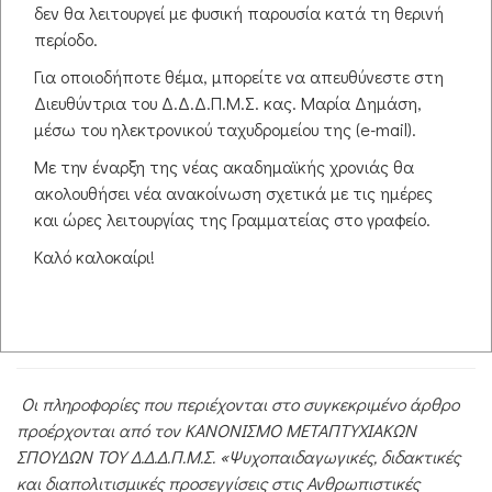
δεν θα λειτουργεί με φυσική παρουσία κατά τη θερινή
αναγνωστήριο
περίοδο.
Συγκεκριμένα, δίνεται η δυνατότητα σε φοιτητές που δεν
Για οποιοδήποτε θέμα, μπορείτε να απευθύνεστε στη
μπορούν να παρευρίσκονται στις προγραμματισμένες δια
Διευθύντρια του Δ.Δ.Δ.Π.Μ.Σ. κας. Μαρία Δημάση,
ζώσης συναντήσεις, όπως αυτές καθορίζονται στο
μέσω του ηλεκτρονικού ταχυδρομείου της (e-mail).
πρόγραμμα, να τις παρακολουθούν ζωντανά μέσω του
συστήματος τηλεδιασκέψεων του Δ.Π.Θ., "
ΣΥΝΕΡΓΕΙΑ
"*,
Με την έναρξη της νέας ακαδημαϊκής χρονιάς θα
από τον υπολογιστή τους. Επίσης, στην ιστοσελίδα θα
ακολουθήσει νέα ανακοίνωση σχετικά με τις ημέρες
αναράται το αντίστοιχο οπτικο-ακουστικό υλικό, ενώ
και ώρες λειτουργίας της Γραμματείας στο γραφείο.
κάποια άλλα μαθήματα θα διδάσκονται στο εργαστήριο Η/
Καλό καλοκαίρι!
Υ του τμήματος.
*Οδηγίες για την χρήση του συστήματος τηλεδιασκέψεων
"ΣΥΝΕΡΓΕΙΑ" μπορείτε να βρείτε εδώ:
ΣΥΝΕΡΓΕΙΑ-ΟΔΗΓΙΕΣ
.
Οι πληροφορίες που περιέχονται στο συγκεκριμένο άρθρο
προέρχονται από τον ΚΑΝΟΝΙΣΜΟ ΜΕΤΑΠΤΥΧΙΑΚΩΝ
ΣΠΟΥΔΩΝ ΤΟΥ Δ.Δ.Δ.Π.Μ.Σ. «Ψυχοπαιδαγωγικές, διδακτικές
και διαπολιτισμικές προσεγγίσεις στις Ανθρωπιστικές