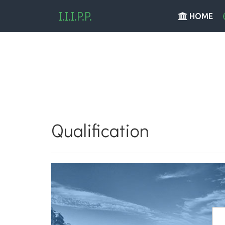
I.I.I.P.P.
HOME
Qualification