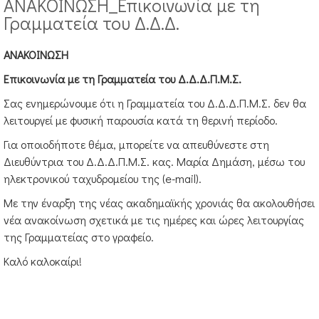
ΑΝΑΚΟΙΝΩΣΗ_Επικοινωνία με τη
Γραμματεία του Δ.Δ.Δ.
ΑΝΑΚΟΙΝΩΣΗ
Επικοινωνία με τη Γραμματεία του Δ.Δ.Δ.Π.Μ.Σ.
Σας ενημερώνουμε ότι η Γραμματεία του Δ.Δ.Δ.Π.Μ.Σ. δεν θα
λειτουργεί με φυσική παρουσία κατά τη θερινή περίοδο.
Για οποιοδήποτε θέμα, μπορείτε να απευθύνεστε στη
Διευθύντρια του Δ.Δ.Δ.Π.Μ.Σ. κας. Μαρία Δημάση, μέσω του
Ειδίκευσης (Μ.Δ.Ε.) στις «Ψυχοπαιδαγωγικές, διδακτικές και δι
ηλεκτρονικού ταχυδρομείου της (e-mail).
Με την έναρξη της νέας ακαδημαϊκής χρονιάς θα ακολουθήσει
 και παρεμβάσεις: από τον πολυπολιτισμό στον διαπολιτισμό
νέα ανακοίνωση σχετικά με τις ημέρες και ώρες λειτουργίας
δακτική πράξη
της Γραμματείας στο γραφείο.
ων
η
Καλό καλοκαίρι!
μένο άρθρο προέρχονται από τον ΚΑΝΟΝΙΣΜΟ ΜΕΤΑΠΤΥΧΙΑΚΩΝ ΣΠ