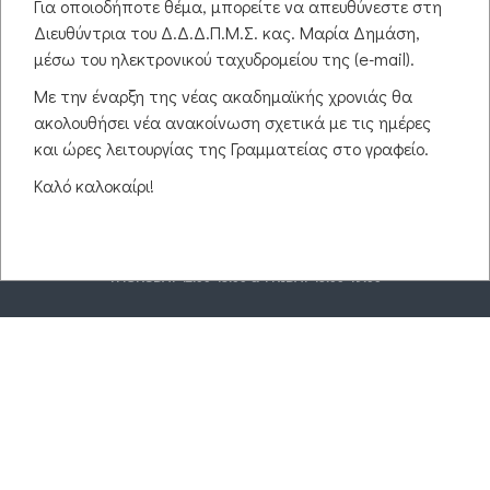
Για οποιοδήποτε θέμα, μπορείτε να απευθύνεστε στη
Διευθύντρια του Δ.Δ.Δ.Π.Μ.Σ. κας. Μαρία Δημάση,
μέσω του ηλεκτρονικού ταχυδρομείου της (e-mail).
Με την έναρξη της νέας ακαδημαϊκής χρονιάς θα
© 2026 INTERSTATE, INTER-INSTITUTIONAL, INTERDEPARTMENTAL
ακολουθήσει νέα ανακοίνωση σχετικά με τις ημέρες
POSTGRADUATE PROGRAMME
και ώρες λειτουργίας της Γραμματείας στο γραφείο.
WEBSITE DESIGN & DEVELOPMENT:
ANTONIS MYLONOPOULOS
Καλό καλοκαίρι!
CONTACT INFORMATION:
PROGRAMME SECRETARIAT
, TELEPHONE: +30
25310 39422, SKYPE: DDDPMSPH
WORKING HOURS
: MONDAY 09:00-12:00, WEDNESDAY 17:00-19:00,
THURSDAY 12:00-15:00 & FRIDAY 16:00-19:00