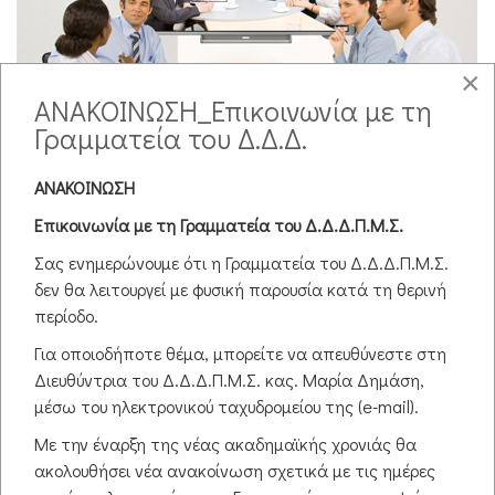
×
ΑΝΑΚΟΙΝΩΣΗ_Επικοινωνία με τη
Γραμματεία του Δ.Δ.Δ.
Data:
Dom 1 Nov 2015
09:00
-
13:30
Θέματα εργασιών στο πλαίσιο του μαθήματος «Διδακτική
ΑΝΑΚΟΙΝΩΣΗ
Μεθοδολογία».
Θεματική ενότητα:
Επικοινωνία με τη Γραμματεία του Δ.Δ.Δ.Π.Μ.Σ.
Η μέθοδος project στη θεωρία και στην
πράξη.
Σας ενημερώνουμε ότι η Γραμματεία του Δ.Δ.Δ.Π.Μ.Σ.
δεν θα λειτουργεί με φυσική παρουσία κατά τη θερινή
Η συμβολή της μεθόδου project στην κοινωνικοποίηση
περίοδο.
των μαθητών
Η συμβολή της μεθόδου project στην κουλτούρα του
Για οποιοδήποτε θέμα, μπορείτε να απευθύνεστε στη
σχολείου
Διευθύντρια του Δ.Δ.Δ.Π.Μ.Σ. κας. Μαρία Δημάση,
Εκπαιδευτική έρευνα για τη μέθοδο project στην
μέσω του ηλεκτρονικού ταχυδρομείου της (e-mail).
Ελλάδα
Με την έναρξη της νέας ακαδημαϊκής χρονιάς θα
Εκπαιδευτική έρευνα για τη μέθοδο project στον
ακολουθήσει νέα ανακοίνωση σχετικά με τις ημέρες
διεθνή χώρο