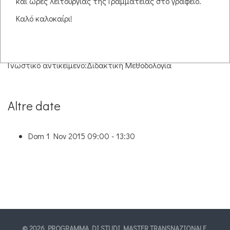
και ώρες λειτουργίας της Γραμματείας στο γραφείο.
Καλό καλοκαίρι!
Informazioni
Διδάσκων/ουσα:
Ελένη Ταρατόρη
Τίτλος:
Καθηγήτρια
Θέση:
Παιδαγωγικό Τμήμα Δημοτικής Εκπαίδευσης Δ.Π.Θ.
Γνωστικό αντικείμενο:
Διδακτική Μεθοδολογία
Altre date
Dom 1 Nov 2015
09:00 - 13:30
© 2026 PROGRAMMA DI STUDI MASTER TRANSNAZIONALE,