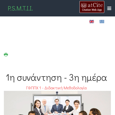
P.S.M.T.I.I.
1η συνάντηση - 3η ημέρα
ΓΦΠΠΧ 1 - Διδακτική Μεθοδολογία