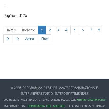
...
Pagina 1 di 26
Inizio
Indietro
1
2
3
4
5
6
7
8
9
10
Avanti
Fine
© 2026 PROGRAMMA DI STUDI MASTER TRANSNAZIONALE,
INTERUNIVERSITARIO, INTERDIPARTIMENTALE
COSTRUZIONE - AGGIORNAMENTO - MANUTENZIONE DEL SITO WEB:
ANTONIS MYLONOPOULOS
INFORMAZIONI:
SEGRETARIA DEL MASTER
, TELEFONO: +30 25310 39422,