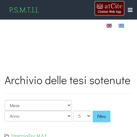
P.S.M.T.I.I.
Archivio delle tesi sotenute
Filtro
Υποστηρίξεις Μ.Δ.Ε.