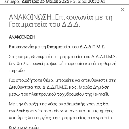
Σήμερα,
Δευτέρα 25 Μαΐου 2026
και ώρα
20:30
θα
πραγματοποιηθεί η δημόσια υποστήριξη της
×
Μεταπτυχιακής Διπλωματικής Εργασίας της
ΑΝΑΚΟΙΝΩΣΗ_Επικοινωνία με τη
Γραμματεία του Δ.Δ.Δ.
...
Υποστηρίξεις Μ.Δ.Ε.
ΑΝΑΚΟΙΝΩΣΗ
Αναβολή προγραμματισμένων
Επικοινωνία με τη Γραμματεία του Δ.Δ.Δ.Π.Μ.Σ.
υποστηρίξεων
Σας ενημερώνουμε ότι η Γραμματεία του Δ.Δ.Δ.Π.Μ.Σ.
δεν θα λειτουργεί με φυσική παρουσία κατά τη θερινή
περίοδο.
Αγαπητοί/-ές φοιτητές/-τριες του Δ.Δ.Δ.Π.Μ.Σ.,
Για οποιοδήποτε θέμα, μπορείτε να απευθύνεστε στη
Σας ενημερώνουμε ότι, για προσωπικούς λόγους της κας
Διευθύντρια του Δ.Δ.Δ.Π.Μ.Σ. κας. Μαρία Δημάση,
Δημάση,
μέσω του ηλεκτρονικού ταχυδρομείου της (e-mail).
...
Με την έναρξη της νέας ακαδημαϊκής χρονιάς θα
Υποστηρίξεις Μ.Δ.Ε.
ακολουθήσει νέα ανακοίνωση σχετικά με τις ημέρες
Δημόσια Υποστήριξη Μ.Δ.Ε. -
και ώρες λειτουργίας της Γραμματείας στο γραφείο.
ΜΕΣΙΑΚΑΡΗ ΕΥΑΓΓΕΛΙΑ (21-05-
Καλό καλοκαίρι!