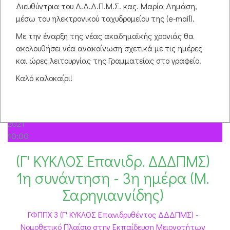
μέρος (Β. Γραμματίκας)
Διευθύντρια του Δ.Δ.Δ.Π.Μ.Σ. κας. Μαρία Δημάση,
μέσω του ηλεκτρονικού ταχυδρομείου της (e-mail).
ΓΦΠΠΧ 3 (Γ' ΚΥΚΛΟΣ Επανιδρυθέντος ΔΔΔΠΜΣ) -
Με την έναρξη της νέας ακαδημαϊκής χρονιάς θα
Νομοθετικό Πλαίσιο στην Εκπαίδευση Μειονοτήτων
ακολουθήσει νέα ανακοίνωση σχετικά με τις ημέρες
06 November 2021
16:00
-
20:00
και ώρες λειτουργίας της Γραμματείας στο γραφείο.
Εκπαιδευτικά δικαιώματα των μειονοτήτων
+ info
Καλό καλοκαίρι!
07
Nov
2021
10:00
(Γ' ΚΥΚΛΟΣ Επανιδρ. ΔΔΔΠΜΣ)
1η συνάντηση - 3η ημέρα (Μ.
Σαρηγιαννίδης)
ΓΦΠΠΧ 3 (Γ' ΚΥΚΛΟΣ Επανιδρυθέντος ΔΔΔΠΜΣ) -
Νομοθετικό Πλαίσιο στην Εκπαίδευση Μειονοτήτων