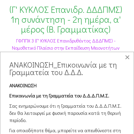
(Γ' ΚΥΚΛΟΣ Επανιδρ. ΔΔΔΠΜΣ)
1η συνάντηση - 2η ημέρα, α'
μέρος (Β. Γραμματίκας)
ΓΦΠΠΧ 3 (Γ' ΚΥΚΛΟΣ Επανιδρυθέντος ΔΔΔΠΜΣ) -
Νομοθετικό Πλαίσιο στην Εκπαίδευση Μειονοτήτων
06 November 2021
09:00
-
13:00
×
Οριοθέτηση και προστασία των μειονοτήτων
ΑΝΑΚΟΙΝΩΣΗ_Επικοινωνία με τη
+ info
Γραμματεία του Δ.Δ.Δ.
06
ΑΝΑΚΟΙΝΩΣΗ
Nov
Επικοινωνία με τη Γραμματεία του Δ.Δ.Δ.Π.Μ.Σ.
2021
16:00
Σας ενημερώνουμε ότι η Γραμματεία του Δ.Δ.Δ.Π.Μ.Σ.
δεν θα λειτουργεί με φυσική παρουσία κατά τη θερινή
(Γ' ΚΥΚΛΟΣ Επανιδρ. ΔΔΔΠΜΣ)
περίοδο.
1η συνάντηση - 2η ημέρα, β'
Για οποιοδήποτε θέμα, μπορείτε να απευθύνεστε στη