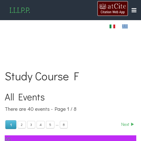
I.I.I.P.P.
Study Course F
All Events
There are 40 events
- Page 1 / 8
...
Next
1
2
3
4
5
8
05