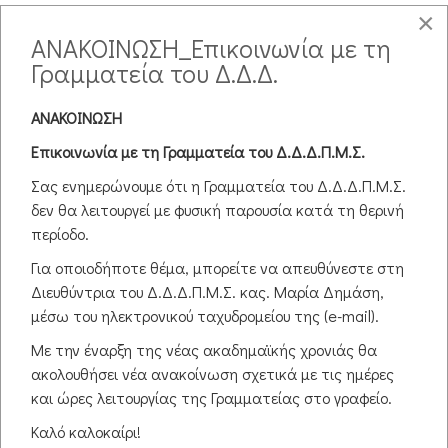
×
(Β' ΚΥΚΛΟΣ Επανιδρ. ΔΔΔΠΜΣ) 1η
ΑΝΑΚΟΙΝΩΣΗ_Επικοινωνία με τη
συνάντηση - 2η ημέρα, α' μέρος
Γραμματεία του Δ.Δ.Δ.
(Β. Γραμματίκας)
ΑΝΑΚΟΙΝΩΣΗ
Οριοθέτηση και προστασία των μειονοτήτων
Επικοινωνία με τη Γραμματεία του Δ.Δ.Δ.Π.Μ.Σ.
11
Σας ενημερώνουμε ότι η Γραμματεία του Δ.Δ.Δ.Π.Μ.Σ.
Apr
δεν θα λειτουργεί με φυσική παρουσία κατά τη θερινή
2020
περίοδο.
16:00
ΓΦΠΠΧ 3 (Β' ΚΥΚΛΟΣ Επανιδρυθέντος ΔΔΔΠΜΣ) - Νομοθετικό
Για οποιοδήποτε θέμα, μπορείτε να απευθύνεστε στη
Πλαίσιο στην Εκπαίδευση Μειονοτήτων
Διευθύντρια του Δ.Δ.Δ.Π.Μ.Σ. κας. Μαρία Δημάση,
μέσω του ηλεκτρονικού ταχυδρομείου της (e-mail).
(Β' ΚΥΚΛΟΣ Επανιδρ. ΔΔΔΠΜΣ) 1η
Με την έναρξη της νέας ακαδημαϊκής χρονιάς θα
συνάντηση - 2η ημέρα, β' μέρος
ακολουθήσει νέα ανακοίνωση σχετικά με τις ημέρες
(Β. Γραμματίκας)
και ώρες λειτουργίας της Γραμματείας στο γραφείο.
Καλό καλοκαίρι!
Εκπαιδευτικά δικαιώματα των μειονοτήτων