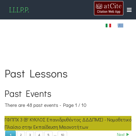
I.I.I.P.P.
Past Lessons
Past Events
There are 48 past events
- Page 1 / 10
ΓΦΠΠΧ 3 (Β' ΚΥΚΛΟΣ Επανιδρυθέντος ΔΔΔΠΜΣ) - Νομοθετικό
Πλαίσιο στην Εκπαίδευση Μειονοτήτων
...
Next
1
2
3
4
5
10