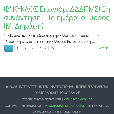
(Β' ΚΥΚΛΟΣ Επανιδρ. ΔΔΔΠΜΣ) 2η
συνάντηση - 1η ημέρα, α' μέρος
(Μ. Δημάση)
1) Μειονοτική Εκπαίδευση στην Ελλάδα: Ιστορική ... . 2)
Γλωσσική ετερότητα στην Ελλάδα: Εκπαιδευτική ...
...
Next
1
2
3
4
5
10
© 2026 INTERSTATE, INTER-INSTITUTIONAL, INTERDEPARTMENTAL
POSTGRADUATE PROGRAMME
WEBSITE DESIGN & DEVELOPMENT:
ANTONIS MYLONOPOULOS
CONTACT INFORMATION:
PROGRAMME SECRETARIAT
, TELEPHONE: +30
25310 39422, SKYPE: DDDPMSPH