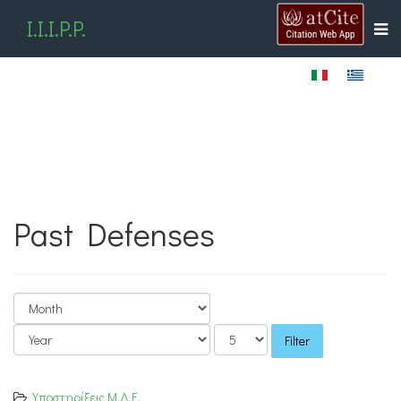
I.I.I.P.P.
Past Defenses
Filter
Υποστηρίξεις Μ.Δ.Ε.