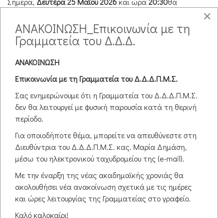
Σήμερα,
Δευτέρα 25 Μαΐου 2026
και ώρα
20:30
θα
πραγματοποιηθεί η δημόσια υποστήριξη της
×
Μεταπτυχιακής Διπλωματικής Εργασίας της
ΑΝΑΚΟΙΝΩΣΗ_Επικοινωνία με τη
Γραμματεία του Δ.Δ.Δ.
...
Υποστηρίξεις Μ.Δ.Ε.
ΑΝΑΚΟΙΝΩΣΗ
Αναβολή προγραμματισμένων
Επικοινωνία με τη Γραμματεία του Δ.Δ.Δ.Π.Μ.Σ.
υποστηρίξεων
Σας ενημερώνουμε ότι η Γραμματεία του Δ.Δ.Δ.Π.Μ.Σ.
δεν θα λειτουργεί με φυσική παρουσία κατά τη θερινή
περίοδο.
Αγαπητοί/-ές φοιτητές/-τριες του Δ.Δ.Δ.Π.Μ.Σ.,
Για οποιοδήποτε θέμα, μπορείτε να απευθύνεστε στη
Σας ενημερώνουμε ότι, για προσωπικούς λόγους της κας
Διευθύντρια του Δ.Δ.Δ.Π.Μ.Σ. κας. Μαρία Δημάση,
Δημάση,
μέσω του ηλεκτρονικού ταχυδρομείου της (e-mail).
...
Με την έναρξη της νέας ακαδημαϊκής χρονιάς θα
Υποστηρίξεις Μ.Δ.Ε.
ακολουθήσει νέα ανακοίνωση σχετικά με τις ημέρες
Δημόσια Υποστήριξη Μ.Δ.Ε. -
και ώρες λειτουργίας της Γραμματείας στο γραφείο.
ΜΕΣΙΑΚΑΡΗ ΕΥΑΓΓΕΛΙΑ (21-05-
Καλό καλοκαίρι!