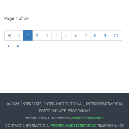
...
Page 1 of 26
1
2
3
4
5
6
7
8
9
10
© 2026 INTERSTATE, INTER-INSTITUTIONAL, INTERDEPARTMENTAL
POSTGRADUATE PROGRAMME
WEBSITE DESIGN & DEVELOPMENT:
ANTONIS MYLONOPOULOS
CONTACT INFORMATION:
PROGRAMME SECRETARIAT
, TELEPHONE: +30