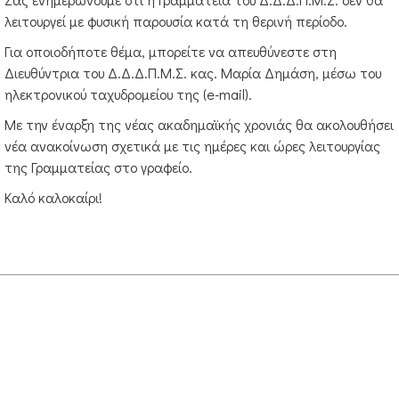
λειτουργεί με φυσική παρουσία κατά τη θερινή περίοδο.
ΚΡΑΤΙΚΌ, ΔΙΑΠΑΝΕΠΙΣΤΗΜΙΑΚΌ, ΔΙΑΤΜΗΜΑΤΙΚΌ ΠΡΌΓΡΑΜΜΑ ΜΕΤΑΠΤΥΧΙΑ
Για οποιοδήποτε θέμα, μπορείτε να απευθύνεστε στη
ΚΑΤΑΣΚΕΥΉ - ΕΝΗΜΈΡΩΣΗ - ΣΥΝΤΉΡΗΣΗ ΙΣΤΟΣΕΛΊΔΑΣ:
ΑΝΤΏΝΗΣ ΜΥΛΩΝΌΠΟΥΛΟΣ
Διευθύντρια του Δ.Δ.Δ.Π.Μ.Σ. κας. Μαρία Δημάση, μέσω του
ΡΟΦΟΡΊΕΣ:
ΓΡΑΜΜΑΤΕΊΑ ΔΔΔΠΜΣ
, ΤΗΛΈΦΩΝΟ: 25310-39422, SKYPE: DDDP
ηλεκτρονικού ταχυδρομείου της (e-mail).
ΓΙΑΣ
: ΔΕΥΤΕΡΑ 09:00-12:00, ΤΕΤΑΡΤΗ 17:00-19:00, ΠΕΜΠΤΗ 12:00-15:00 & ΠΑΡΑΣΚΕ
Με την έναρξη της νέας ακαδημαϊκής χρονιάς θα ακολουθήσει
νέα ανακοίνωση σχετικά με τις ημέρες και ώρες λειτουργίας
της Γραμματείας στο γραφείο.
Καλό καλοκαίρι!