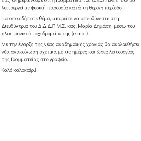
λειτουργεί με φυσική παρουσία κατά τη θερινή περίοδο.
ΚΡΑΤΙΚΌ, ΔΙΑΠΑΝΕΠΙΣΤΗΜΙΑΚΌ, ΔΙΑΤΜΗΜΑΤΙΚΌ ΠΡΌΓΡΑΜΜΑ ΜΕΤΑΠΤΥΧΙΑ
Για οποιοδήποτε θέμα, μπορείτε να απευθύνεστε στη
ΚΑΤΑΣΚΕΥΉ - ΕΝΗΜΈΡΩΣΗ - ΣΥΝΤΉΡΗΣΗ ΙΣΤΟΣΕΛΊΔΑΣ:
ΑΝΤΏΝΗΣ ΜΥΛΩΝΌΠΟΥΛΟΣ
Διευθύντρια του Δ.Δ.Δ.Π.Μ.Σ. κας. Μαρία Δημάση, μέσω του
ΡΟΦΟΡΊΕΣ:
ΓΡΑΜΜΑΤΕΊΑ ΔΔΔΠΜΣ
, ΤΗΛΈΦΩΝΟ: 25310-39422, SKYPE: DDDP
ηλεκτρονικού ταχυδρομείου της (e-mail).
ΓΙΑΣ
: ΔΕΥΤΕΡΑ 09:00-12:00, ΤΕΤΑΡΤΗ 17:00-19:00, ΠΕΜΠΤΗ 12:00-15:00 & ΠΑΡΑΣΚΕ
Με την έναρξη της νέας ακαδημαϊκής χρονιάς θα ακολουθήσει
νέα ανακοίνωση σχετικά με τις ημέρες και ώρες λειτουργίας
της Γραμματείας στο γραφείο.
Καλό καλοκαίρι!