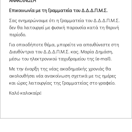
ΑΝΑΚΟΙΝΩΣΗ
Ημερομηνία:
27 Ιανουάριος 2024
09:00
-
13:00
Επικοινωνία με τη Γραμματεία του Δ.Δ.Δ.Π.Μ.Σ.
Σύνδεσμος συνάντησης:
Σας ενημερώνουμε ότι η Γραμματεία του Δ.Δ.Δ.Π.Μ.Σ.
http://s.atcite.com/_0XPbzgFM
δεν θα λειτουργεί με φυσική παρουσία κατά τη θερινή
περίοδο.
Για οποιοδήποτε θέμα, μπορείτε να απευθύνεστε στη
Πληροφορίες
Διευθύντρια του Δ.Δ.Δ.Π.Μ.Σ. κας. Μαρία Δημάση,
Τρόπος διεξαγωγής:
Διαδικτυακά
Διδάσκων/ουσα:
μέσω του ηλεκτρονικού ταχυδρομείου της (e-mail).
Κυριάκος Σγουρόπουλος
Τίτλος:
Μέλος Ε.ΔΙ.Π.
Θέση:
Με την έναρξη της νέας ακαδημαϊκής χρονιάς θα
Τ.Ι.Ε. Δ.Π.Θ.
ακολουθήσει νέα ανακοίνωση σχετικά με τις ημέρες
και ώρες λειτουργίας της Γραμματείας στο γραφείο.
Όλες οι ημερομηνίες
Καλό καλοκαίρι!
27 Ιανουάριος 2024
09:00 - 13:00