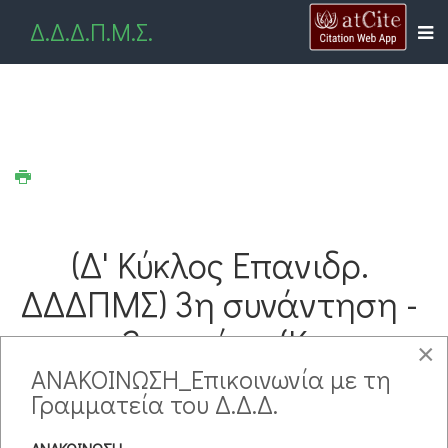
Δ.Δ.Δ.Π.Μ.Σ.
(Δ' Κύκλος Επανιδρ.
ΔΔΔΠΜΣ) 3η συνάντηση -
2η ημέρα (Κ.
×
Σγουρόπουλος)
ΑΝΑΚΟΙΝΩΣΗ_Επικοινωνία με τη
Γραμματεία του Δ.Δ.Δ.
ΓΦΠΠΧ 2 - Επιστημονική Τεχνογραφία/Μεθοδολογία
Έρευνας