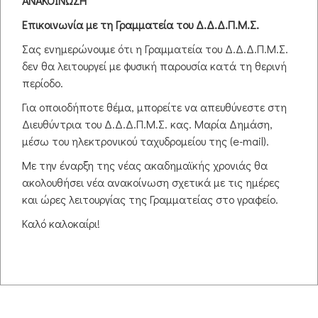
ΑΝΑΚΟΙΝΩΣΗ
Ημερομηνία:
26 Νοέμβριος 2023
10:00
-
14:00
Επικοινωνία με τη Γραμματεία του Δ.Δ.Δ.Π.Μ.Σ.
Σύνδεσμος συνάντησης:
Σας ενημερώνουμε ότι η Γραμματεία του Δ.Δ.Δ.Π.Μ.Σ.
http://s.atcite.com/_0XPbzgFM
δεν θα λειτουργεί με φυσική παρουσία κατά τη θερινή
περίοδο.
Για οποιοδήποτε θέμα, μπορείτε να απευθύνεστε στη
Πληροφορίες
Διευθύντρια του Δ.Δ.Δ.Π.Μ.Σ. κας. Μαρία Δημάση,
Τρόπος διεξαγωγής:
Διαδικτυακά & Δια Ζώσης
μέσω του ηλεκτρονικού ταχυδρομείου της (e-mail).
Διδάσκων/ουσα:
Βασίλειος Γραμματίκας
Τίτλος:
Με την έναρξη της νέας ακαδημαϊκής χρονιάς θα
Αναπληρωτής Καθηγητής
Θέση:
Δ.Π.Θ.
ακολουθήσει νέα ανακοίνωση σχετικά με τις ημέρες
και ώρες λειτουργίας της Γραμματείας στο γραφείο.
Όλες οι ημερομηνίες
Καλό καλοκαίρι!
26 Νοέμβριος 2023
10:00 - 14:00