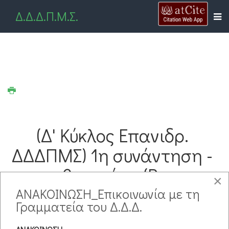
Δ.Δ.Δ.Π.Μ.Σ.
(Δ' Κύκλος Επανιδρ.
ΔΔΔΠΜΣ) 1η συνάντηση -
3η ημέρα (Β.
×
Γραμματίκας)
ΑΝΑΚΟΙΝΩΣΗ_Επικοινωνία με τη
Γραμματεία του Δ.Δ.Δ.
ΓΦΠΠΧ 3 - Νομοθετικό Πλαίσιο στην Εκπαίδευση
Μειονοτήτων