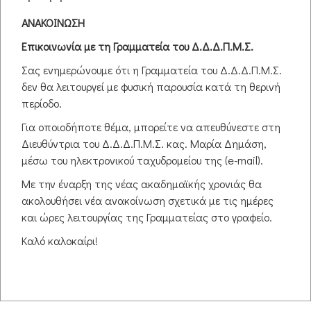
ΠΛΗΡΟΦΟΡΙΕΣ ΣΧΕΤΙΚΑ ΜΕ ΤΟ ΥΛΙΚΟ ΤΗΣ ΣΕΛΙΔΑΣ ΤΟΥ
Δ.Δ.Δ.Π.Μ.Σ.
ΑΝΑΚΟΙΝΩΣΗ
Το υλικό του Διακρατικού, Διαπανεπιστημιακού,
Επικοινωνία με τη Γραμματεία του Δ.Δ.Δ.Π.Μ.Σ.
Διατμηματικού Προγράμματος Μεταπτυχιακών Σπουδών
Σας ενημερώνουμε ότι η Γραμματεία του Δ.Δ.Δ.Π.Μ.Σ.
του τμήματος Φιλολογίας και Πολιτισμού Παρευξείνιων
δεν θα λειτουργεί με φυσική παρουσία κατά τη θερινή
Χωρών του Δημοκρίτειου Πανεπιστημίου
περίοδο.
Θράκης "Ψυχοπαιδαγωγικές, διδακτικές και διαπολιτισμικές
προσεγγίσεις στις Ανθρωπιστικές Επιστήμες" είναι
Για οποιοδήποτε θέμα, μπορείτε να απευθύνεστε στη
προσβάσιμο μόνο στους φοιτητές του και προστατεύεται
Διευθύντρια του Δ.Δ.Δ.Π.Μ.Σ. κας. Μαρία Δημάση,
με προσωπικό κωδικό.
μέσω του ηλεκτρονικού ταχυδρομείου της (e-mail).
Το υλικό περιλαμβάνει τις παρακάτω κατηγορίες:
Με την έναρξη της νέας ακαδημαϊκής χρονιάς θα
ακολουθήσει νέα ανακοίνωση σχετικά με τις ημέρες
Υλικό διδασκόντων (ελληνικού και ιταλικού
και ώρες λειτουργίας της Γραμματείας στο γραφείο.
προγράμματος)
Μαγνητοσκοπημένες συναντήσεις ελληνικού και
Καλό καλοκαίρι!
ιταλικού προγράμματος
Ακουστικό υλικό
Μαγνητοσκοπημένα μαθήματα Ιταλικής Γλώσσας