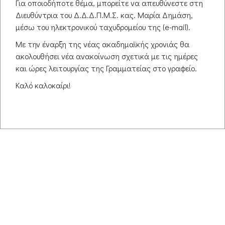
Για οποιοδήποτε θέμα, μπορείτε να απευθύνεστε στη
Διευθύντρια του Δ.Δ.Δ.Π.Μ.Σ. κας. Μαρία Δημάση,
© 2026 ΔΙΑΚΡΑΤΙΚΌ, ΔΙΑΠΑΝΕΠΙΣΤΗΜΙΑΚΌ, ΔΙΑΤΜΗΜΑΤΙΚΌ
μέσω του ηλεκτρονικού ταχυδρομείου της (e-mail).
ΠΡΌΓΡΑΜΜΑ ΜΕΤΑΠΤΥΧΙΑΚΏΝ ΣΠΟΥΔΏΝ
Με την έναρξη της νέας ακαδημαϊκής χρονιάς θα
ΚΑΤΑΣΚΕΥΉ - ΕΝΗΜΈΡΩΣΗ - ΣΥΝΤΉΡΗΣΗ ΙΣΤΟΣΕΛΊΔΑΣ:
ΑΝΤΏΝΗΣ ΜΥΛΩΝΌΠΟΥΛΟΣ
ΠΛΗΡΟΦΟΡΊΕΣ:
ΓΡΑΜΜΑΤΕΊΑ ΔΔΔΠΜΣ
, ΤΗΛΈΦΩΝΟ: 25310-39422,
ακολουθήσει νέα ανακοίνωση σχετικά με τις ημέρες
SKYPE: DDDPMSPH
και ώρες λειτουργίας της Γραμματείας στο γραφείο.
ΩΡΕΣ ΛΕΙΤΟΥΡΓΙΑΣ
: ΔΕΥΤΕΡΑ 09:00-12:00, ΤΕΤΑΡΤΗ 17:00-19:00, ΠΕΜΠΤΗ
Καλό καλοκαίρι!
12:00-15:00 & ΠΑΡΑΣΚΕΥΗ 16:00-19:00