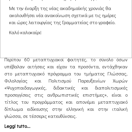
πανεπιστήμιο Θράκης
Με την έναρξη της νέας ακαδημαϊκής χρονιάς θα
ακολουθήσει νέα ανακοίνωση σχετικά με τις ημέρες
Δράσεις/Εκδηλώσεις
και ώρες λειτουργίας της Γραμματείας στο γραφείο.
Καλό καλοκαίρι!
Πηγή:
http://www.xronos.gr/detail.php?ID=99747
ΡΕΠΟΡΤΑΖ: Όλγα Τσιούλφα
Περίπου 60 μεταπτυχιακοί φοιτητές, το σύνολο όσων
υπέβαλαν αιτήσεις και είχαν τα προσόντα, εντάχθηκαν
στο μεταπτυχιακό πρόγραμμα του τμήματος Γλώσσας,
Φιλολογίας και Πολιτισμού Παρευξεινίων Χωρών
«Ψυχοπαιδαγωγικές, διδακτικές και διαπολιτισμικές
προσεγγίσεις στις ανθρωπιστικές επιστήμες», είναι ο
τίτλος του προγράμματος και απονέμει μεταπτυχιακό
δίπλωμα ειδίκευσης στην ελληνική και στην ιταλική
γλώσσα, σε τέσσερις κατευθύνσεις.
Leggi tutto...