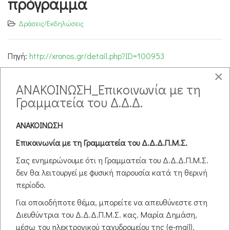
πρόγραμμα
Δράσεις/Εκδηλώσεις
Πηγή:
http://xronos.gr/detail.php?ID=100953
23.01.2016
×
ΑΝΑΚΟΙΝΩΣΗ_Επικοινωνία με τη
ΡΕΠΟΡΤΑΖ Δήμος Μπακιρτζάκης
Γραμματεία του Δ.Δ.Δ.
Είναι το μοναδικό διακρατικό μεταπτυχιακό πρόγραμμα
του ΔΠΘ, που συνδιοργανώνεται και λειτουργεί μαζί με το
ΑΝΑΚΟΙΝΩΣΗ
τμήμα Επιστημών Εκπαίδευσης του Πανεπιστημίου Suor
Επικοινωνία με τη Γραμματεία του Δ.Δ.Δ.Π.Μ.Σ.
Orsola Benincasa της Νάπολης. Οι μεταπτυχιακοί
φοιτητές μαζί με το εκπαιδευτικό προσωπικό έκοψαν την
Σας ενημερώνουμε ότι η Γραμματεία του Δ.Δ.Δ.Π.Μ.Σ.
πίτα τους το απόγευμα της Παρασκευής.
δεν θα λειτουργεί με φυσική παρουσία κατά τη θερινή
περίοδο.
Leggi tutto...
Για οποιοδήποτε θέμα, μπορείτε να απευθύνεστε στη
Διευθύντρια του Δ.Δ.Δ.Π.Μ.Σ. κας. Μαρία Δημάση,
Σπουδές αλά ιταλικά… στο
μέσω του ηλεκτρονικού ταχυδρομείου της (e-mail).